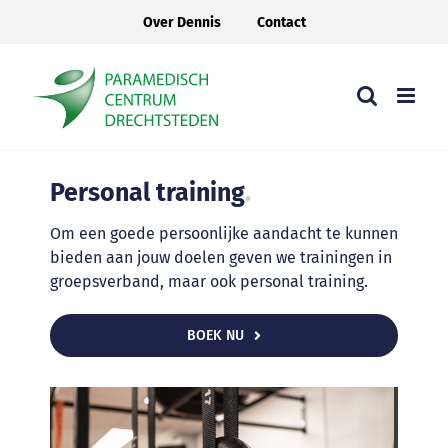
Ga
Over Dennis
Contact
naar
inhoud
Personal training
.
Om een goede persoonlijke aandacht te kunnen
bieden aan jouw doelen geven we trainingen in
groepsverband, maar ook personal training.
BOEK NU